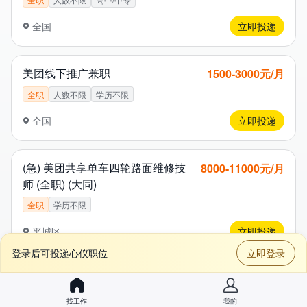
全国
立即投递
美团线下推广兼职
1​5​0​0​-3​0​0​0​元/月
全职
人数不限
学历不限
全国
立即投递
(急) 美团共享单车四轮路面维修技
8​0​0​0​-1​1​0​0​0​元/月
师 (全职) (大同)
全职
学历不限
平城区
立即投递
登录后可投递心仪职位
立即登录
(急) 美团共享单车两轮路面维修技师
5​5​0​0​-7​5​0​0​元/月
(全职) (大同)
找工作
我的