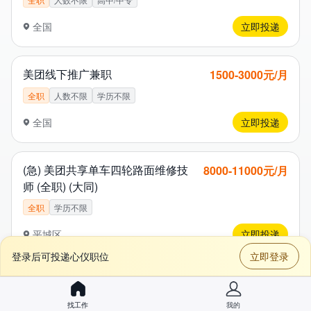
全国
立即投递
美团线下推广兼职
1​5​0​0​-3​0​0​0​元/月
全职
人数不限
学历不限
全国
立即投递
(急) 美团共享单车四轮路面维修技
8​0​0​0​-1​1​0​0​0​元/月
师 (全职) (大同)
全职
学历不限
平城区
立即投递
登录后可投递心仪职位
立即登录
(急) 美团共享单车两轮路面维修技师
5​5​0​0​-7​5​0​0​元/月
(全职) (大同)
找工作
我的