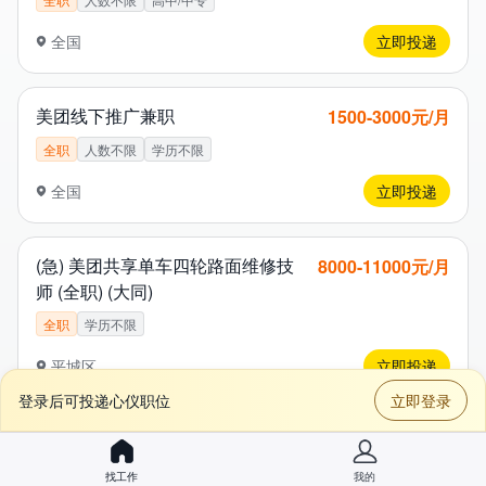
全国
立即投递
美团线下推广兼职
1​5​0​0​-3​0​0​0​元/月
全职
人数不限
学历不限
全国
立即投递
(急) 美团共享单车四轮路面维修技
8​0​0​0​-1​1​0​0​0​元/月
师 (全职) (大同)
全职
学历不限
平城区
立即投递
登录后可投递心仪职位
立即登录
(急) 美团共享单车两轮路面维修技师
5​5​0​0​-7​5​0​0​元/月
(全职) (大同)
找工作
我的